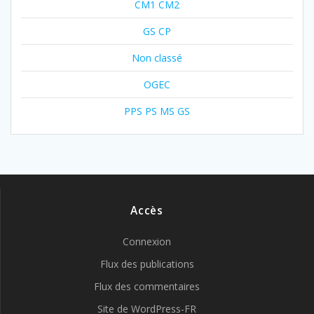
CM1 CM2
GS CP
Non classé
OGEC
PPS PS MS GS
Accès
Connexion
Flux des publications
Flux des commentaires
Site de WordPress-FR