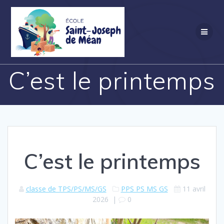
Skip
to
content
C’est le printemps
C’est le printemps
classe de TPS/PS/MS/GS
PPS PS MS GS
11 avril
2026
|
0