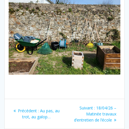
Navigation
Article
Suivant :
18/04/26 –
Article
Précédent :
Au pas, au
de
suivant
Matinée travaux
précédent
trot, au galop…
:
d’entretien de l’école
:
l’article