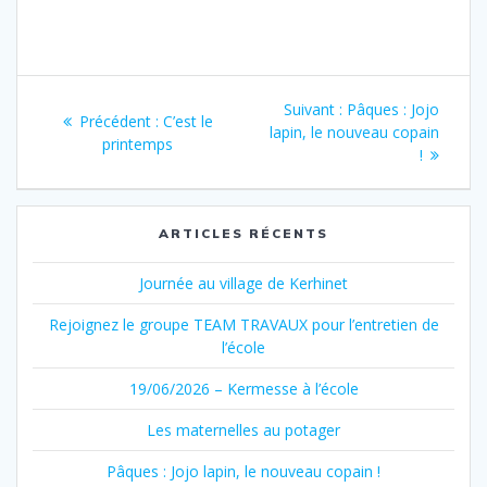
Navigation
Article
Suivant :
Pâques : Jojo
Article
Précédent :
C’est le
de
suivant
lapin, le nouveau copain
précédent
printemps
:
!
:
l’article
ARTICLES RÉCENTS
Journée au village de Kerhinet
Rejoignez le groupe TEAM TRAVAUX pour l’entretien de
l’école
19/06/2026 – Kermesse à l’école
Les maternelles au potager
Pâques : Jojo lapin, le nouveau copain !