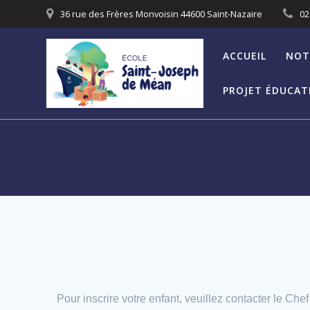
Skip
36 rue des Frères Monvoisin 44600 Saint-Nazaire
02
to
content
ACCUEIL
NOT
PROJET ÉDUCATI
Pour inscrire votre enfant, veuillez contacter le 