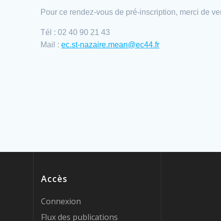
Pour ce rendez-vous de pré-inscription, merci de veni
Tél : 02 40 90 21 43
Mail :
ec.st-nazaire.mean@ec44.fr
Accès
Connexion
Flux des publications