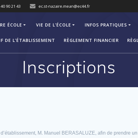
 40 90 21 43
ec.st-nazaire.mean@ec44.fr
RE ÉCOLE
VIE DE L’ÉCOLE
INFOS PRATIQUES
F DE L’ÉTABLISSEMENT
RÈGLEMENT FINANCIER
RÈG
Inscriptions
Chef d’établissement, M. Manuel BERASALUZE, afin de prendre un