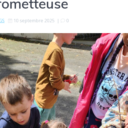
rometteuse
GS
10 septembre 2025
|
0