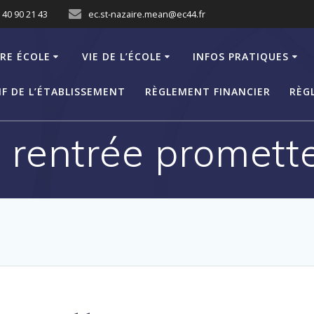
 40 90 21 43
ec.st-nazaire.mean@ec44.fr
RE ÉCOLE
VIE DE L’ÉCOLE
INFOS PRATIQUES
F DE L’ÉTABLISSEMENT
RÈGLEMENT FINANCIER
RÈG
 rentrée promett