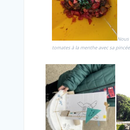
Nous 
tomate‏s à la menthe avec sa pincé