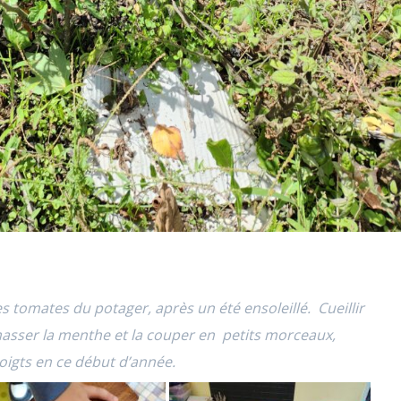
s tomates du potager, après un été ensoleillé. Cueillir
masser la menthe et la couper en petits morceaux,
doigts en ce début d’année.