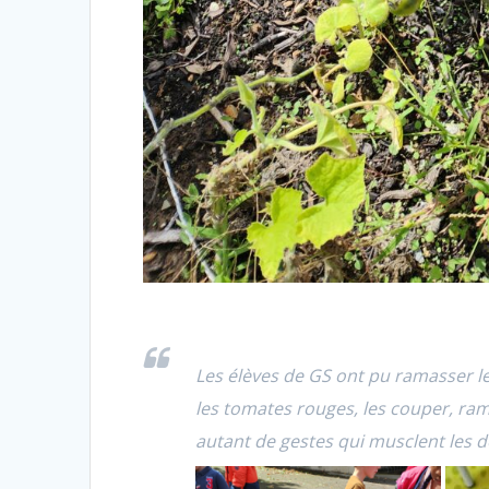
Les élèves de GS ont pu ramasser le
les tomates rouges, les couper, ra
autant de gestes qui musclent les 