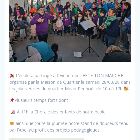
L’école a participé à l’évènement FÊTE TON MARCHÉ
organisé par la Maison de Quartier le samedi 28/03/26 dans
les jolies Halles du quartier Méan-Penhoët de 10h à 17h
Plusieurs temps forts dont :
À 11h la Chorale des enfants de notre école
ainsi que toute la journée notre stand de douceurs tenu
par l’Apel au profit des projets pédagogiques.