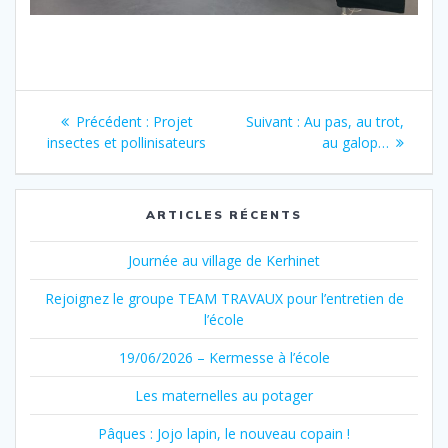
Navigation
Article
Article
Précédent :
Projet
Suivant :
Au pas, au trot,
de
précédent
suivant
insectes et pollinisateurs
au galop…
:
:
l’article
ARTICLES RÉCENTS
Journée au village de Kerhinet
Rejoignez le groupe TEAM TRAVAUX pour l’entretien de
l’école
19/06/2026 – Kermesse à l’école
Les maternelles au potager
Pâques : Jojo lapin, le nouveau copain !