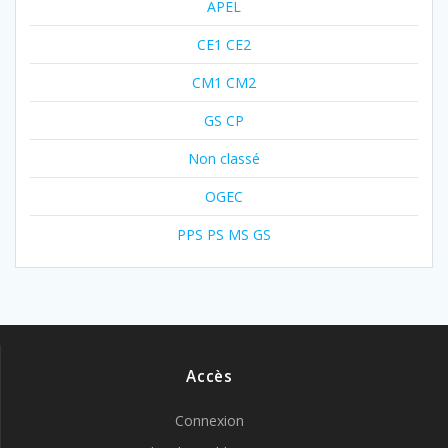
APEL
CE1 CE2
CM1 CM2
GS CP
Non classé
OGEC
PPS PS MS GS
Accès
Connexion