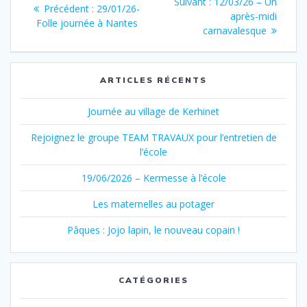
Article
Suivant :
12/03/26 – Un
Article
Précédent :
29/01/26-
de
suivant
après-midi
précédent
Folle journée à Nantes
:
carnavalesque
:
l’article
ARTICLES RÉCENTS
Journée au village de Kerhinet
Rejoignez le groupe TEAM TRAVAUX pour l’entretien de
l’école
19/06/2026 – Kermesse à l’école
Les maternelles au potager
Pâques : Jojo lapin, le nouveau copain !
CATÉGORIES