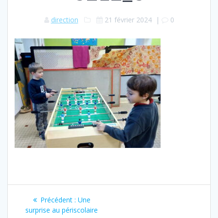
direction
21 février 2024
|
0
Navigation
Article
Précédent :
Une
de
précédent
surprise au périscolaire