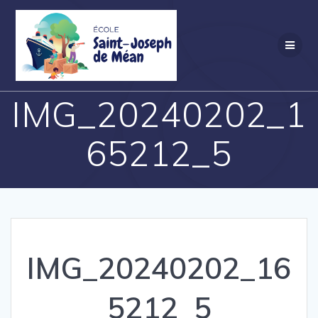
Skip
to
content
IMG_20240202_1
65212_5
IMG_20240202_16
5212_5