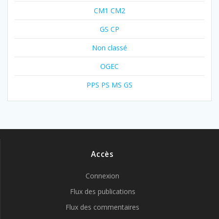
CM1 CM2
GS CP
Non classé
OGEC
PPS PS MS GS
Accès
Connexion
Flux des publications
Flux des commentaires