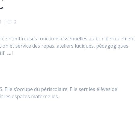
C
3
|
0
urent de nombreuses fonctions essentielles au bon déroulemen
tion et service des repas, ateliers ludiques, pédagogiques,
tif…… !
 Elle s’occupe du périscolaire. Elle sert les élèves de
ent les espaces maternelles.