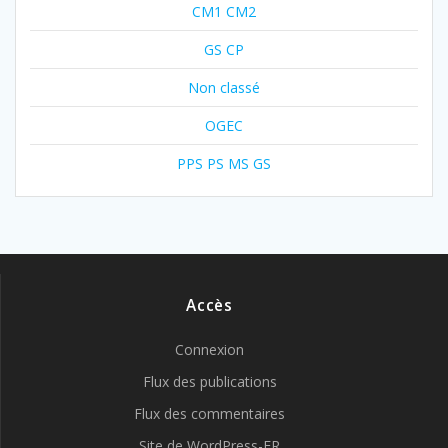
CM1 CM2
GS CP
Non classé
OGEC
PPS PS MS GS
Accès
Connexion
Flux des publications
Flux des commentaires
Site de WordPress-FR