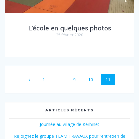
L’école en quelques photos
25 février 2020
Navigation
Page
Page
Page
Page
1
…
9
10
11
au
sein
des
ARTICLES RÉCENTS
articles
Journée au village de Kerhinet
Rejoignez le groupe TEAM TRAVAUX pour l’entretien de