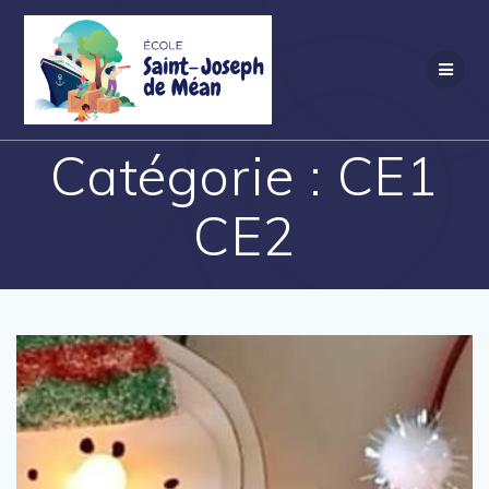
Skip
to
content
Catégorie :
CE1
CE2