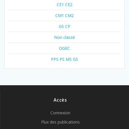
CE1 CE2
CM1 CM2
GS CP
Non classé
OGEC
PPS PS MS GS
Accès
Connexion
Flux des publications