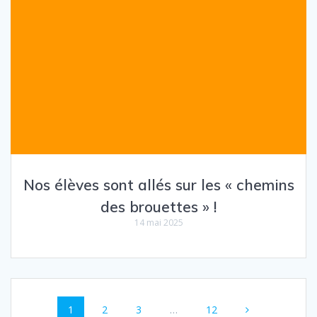
Nos élèves sont allés sur les « chemins
des brouettes » !
14 mai 2025
Navigation
Page
Page
Page
Page
1
2
3
…
12