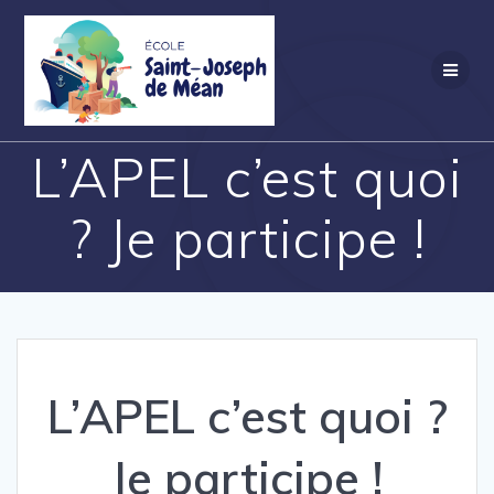
Skip
to
content
L’APEL c’est quoi
? Je participe !
L’APEL c’est quoi ?
Je participe !