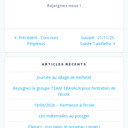
Rejoignez nous !
Navigation
Article
Article
Précédent :
Concours
Suivant :
21/11/25-
de
précédent
suivant
Perplexus
Soirée Tartiflette
:
:
l’article
ARTICLES RÉCENTS
Journée au village de Kerhinet
Rejoignez le groupe TEAM TRAVAUX pour l’entretien de
l’école
19/06/2026 – Kermesse à l’école
Les maternelles au potager
Pâques : Jojo lapin, le nouveau copain !