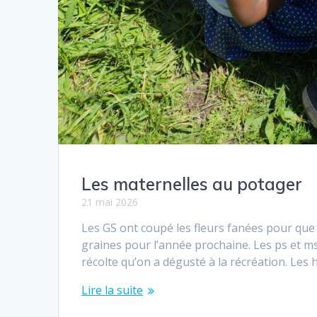
Les maternelles au potager
21 mai 2026
Les GS ont coupé les fleurs fanées pour que l
graines pour l’année prochaine. Les ps et ms
récolte qu’on a dégusté à la récréation. Les 
Lire la suite