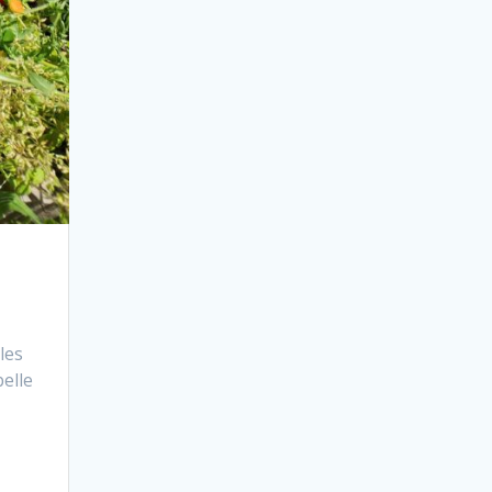
les
belle