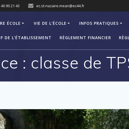
 40 90 21 43
ec.st-nazaire.mean@ec44.fr
RE ÉCOLE
VIE DE L’ÉCOLE
INFOS PRATIQUES
F DE L’ÉTABLISSEMENT
RÈGLEMENT FINANCIER
RÈG
ice :
classe de T