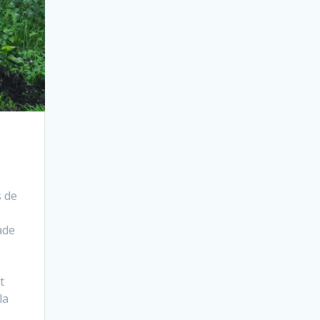
s de
ade
t
la