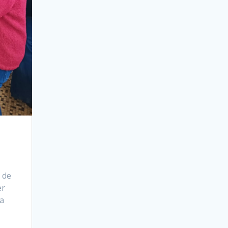
 de
er
 a