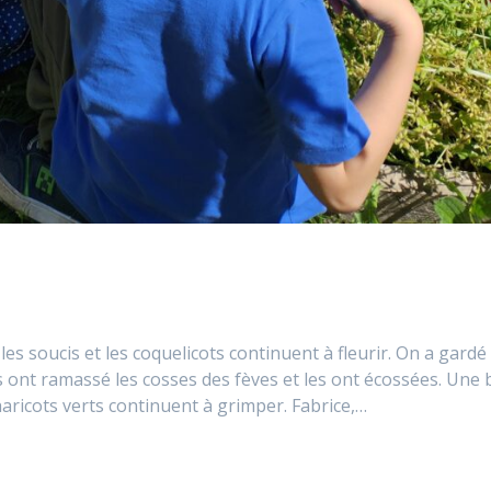
es soucis et les coquelicots continuent à fleurir. On a gardé 
 ont ramassé les cosses des fèves et les ont écossées. Une 
haricots verts continuent à grimper. Fabrice,…